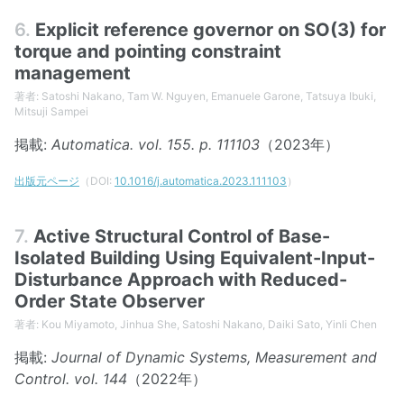
6.
Explicit reference governor on SO(3) for
torque and pointing constraint
management
著者: Satoshi Nakano, Tam W. Nguyen, Emanuele Garone, Tatsuya Ibuki,
Mitsuji Sampei
掲載:
Automatica. vol. 155. p. 111103
（2023年）
出版元ページ
（DOI:
10.1016/j.automatica.2023.111103
）
7.
Active Structural Control of Base-
Isolated Building Using Equivalent-Input-
Disturbance Approach with Reduced-
Order State Observer
著者: Kou Miyamoto, Jinhua She, Satoshi Nakano, Daiki Sato, Yinli Chen
掲載:
Journal of Dynamic Systems, Measurement and
Control. vol. 144
（2022年）