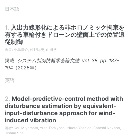
日本語
1.
入出力線形化による非ホロノミック拘束を
有する車輪付きドローンの壁面上での位置追
従制御
著者: 小島豪介, 仲野聡史, 山田学
掲載:
システム制御情報学会論文誌. vol. 38. pp. 187–
194
（2025年）
英語
2.
Model-predictive-control method with
disturbance estimation by equivalent-
input-disturbance approach for wind-
induced vibration
著者: Kou Miyamoto, Yuta Tomiyoshi, Naoto Yoshida, Satoshi Nakano,
Jinhua She