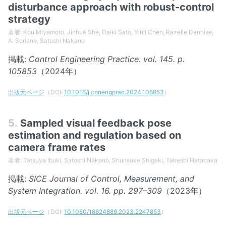
disturbance approach with robust-control
strategy
著者: Kou Miyamoto, Jinhua She, Daiki Sato, Yinli Chen, Razelle Dennise,
A. Soriano, Satoshi Nakano
掲載:
Control Engineering Practice. vol. 145. p.
105853
（2024年）
出版元ページ
（DOI:
10.1016/j.conengprac.2024.105853
）
5.
Sampled visual feedback pose
estimation and regulation based on
camera frame rates
著者: Tatsuya Ibuki, Satoshi Nakano, Shunsuke Shigaki, Takeshi Hatanaka
掲載:
SICE Journal of Control, Measurement, and
System Integration. vol. 16. pp. 297–309
（2023年）
出版元ページ
（DOI:
10.1080/18824889.2023.2247853
）