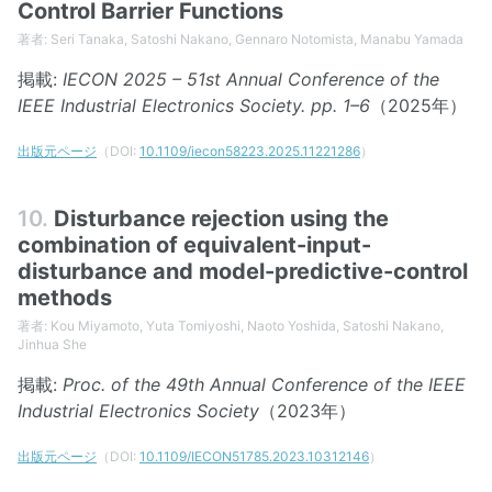
Control Barrier Functions
著者: Seri Tanaka, Satoshi Nakano, Gennaro Notomista, Manabu Yamada
掲載:
IECON 2025 – 51st Annual Conference of the
IEEE Industrial Electronics Society. pp. 1–6
（2025年）
出版元ページ
（DOI:
10.1109/iecon58223.2025.11221286
）
10.
Disturbance rejection using the
combination of equivalent-input-
disturbance and model-predictive-control
methods
著者: Kou Miyamoto, Yuta Tomiyoshi, Naoto Yoshida, Satoshi Nakano,
Jinhua She
掲載:
Proc. of the 49th Annual Conference of the IEEE
Industrial Electronics Society
（2023年）
出版元ページ
（DOI:
10.1109/IECON51785.2023.10312146
）