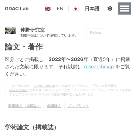
GDAC Lab
EN
|
日本語
🇬🇧
🇯🇵
仲野研究室
Follow
制御理論について研究しています。
論文・著作
区分ごとに掲載し、
2022年〜2026年
（直近5年）に掲載
された文献に限ります。それ以前は
researchmap
をご覧
ください。
この一覧のほか、
Google Scholar
からも論文をたどれます。下記の文献情報は
researchmap
と概ね週に1回そろえています。プレプリントの一部は、このサイトを生成
するときに
Crossref
や
arXiv
の書誌情報を取り込んでいます。
学術論文（掲載誌）
会議論文
プレプリント
学術論文（掲載誌）