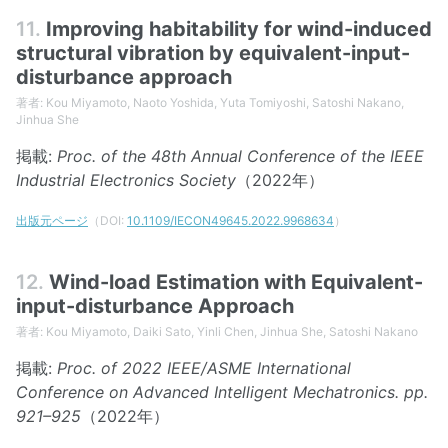
11.
Improving habitability for wind-induced
structural vibration by equivalent-input-
disturbance approach
著者: Kou Miyamoto, Naoto Yoshida, Yuta Tomiyoshi, Satoshi Nakano,
Jinhua She
掲載:
Proc. of the 48th Annual Conference of the IEEE
Industrial Electronics Society
（2022年）
出版元ページ
（DOI:
10.1109/IECON49645.2022.9968634
）
12.
Wind-load Estimation with Equivalent-
input-disturbance Approach
著者: Kou Miyamoto, Daiki Sato, Yinli Chen, Jinhua She, Satoshi Nakano
掲載:
Proc. of 2022 IEEE/ASME International
Conference on Advanced Intelligent Mechatronics. pp.
921–925
（2022年）