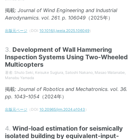
掲載:
Journal of Wind Engineering and Industrial
Aerodynamics. vol. 261. p. 106049
（2025年）
出版元ページ
（DOI:
10.1016/j.jweia.2025.106049
）
3.
Development of Wall Hammering
Inspection Systems Using Two-Wheeled
Multicopters
著者: Shuto Seki, Keisuke Sugiura, Satoshi Nakano, Masao Watanabe,
Manabu Yamada
掲載:
Journal of Robotics and Mechatronics. vol. 36.
pp. 1043–1054
（2024年）
出版元ページ
（DOI:
10.20965/jrm.2024.p1043
）
4.
Wind-load estimation for seismically
isolated building by equivalent-input-