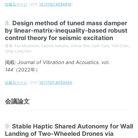
出版元ページ
（DOI:
10.1115/1.4054819
）
8.
Design method of tuned mass damper
by linear-matrix-inequality-based robust
control theory for seismic excitation
著者: Kou Miyamoto, Satoshi Nakano, Jinhua She, Daiki Sato, Yinli Chen,
Qing-Long Han
掲載:
Journal of Vibration and Acoustics. vol.
144
（2022年）
出版元ページ
（DOI:
10.1115/1.4053544
）
会議論文
9.
Stable Haptic Shared Autonomy for Wall
Landing of Two-Wheeled Drones via