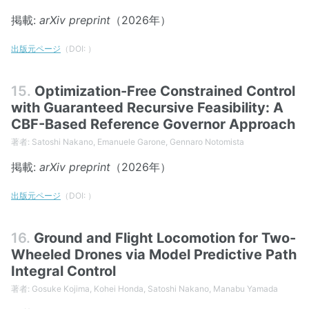
掲載:
arXiv preprint
（2026年）
出版元ページ
（DOI:
）
15.
Optimization-Free Constrained Control
with Guaranteed Recursive Feasibility: A
CBF-Based Reference Governor Approach
著者: Satoshi Nakano, Emanuele Garone, Gennaro Notomista
掲載:
arXiv preprint
（2026年）
出版元ページ
（DOI:
）
16.
Ground and Flight Locomotion for Two-
Wheeled Drones via Model Predictive Path
Integral Control
著者: Gosuke Kojima, Kohei Honda, Satoshi Nakano, Manabu Yamada