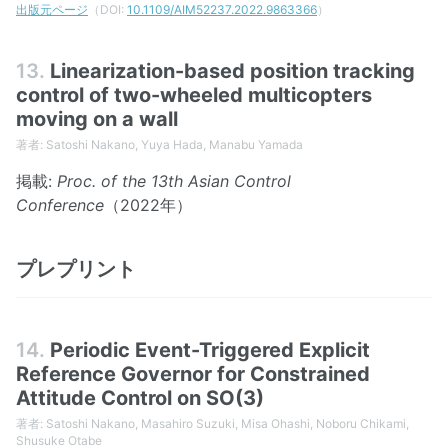
出版元ページ
（DOI:
10.1109/AIM52237.2022.9863366
）
13.
Linearization-based position tracking
control of two-wheeled multicopters
moving on a wall
著者: Satoshi Nakano, Yuya Hada, Manabu Yamada
掲載:
Proc. of the 13th Asian Control
Conference
（2022年）
プレプリント
14.
Periodic Event-Triggered Explicit
Reference Governor for Constrained
Attitude Control on SO(3)
著者: Satoshi Nakano, Masahiro Suzuki, Misa Ohashi, Noboru Chikami,
Shusuke Otabe